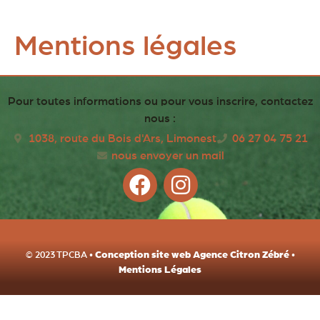
Mentions légales
Pour toutes informations ou pour vous inscrire, contactez
nous :
1038, route du Bois d'Ars, Limonest
06 27 04 75 21
nous envoyer un mail
Conception site web Agence Citron Zébré
© 2023 TPCBA •
•
Mentions Légales